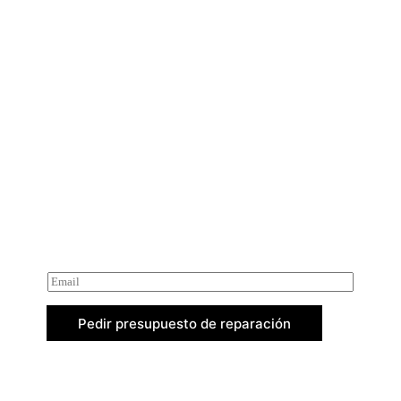
Servicio Técnico de
Engrampadoras y Clavadoras
Neumáticas
Reparamos engrampadoras y clavadoras
neumáticas de cualquier marca y modelo. Nuestro
servicio técnico especializado ofrece diagnóstico,
mantenimiento y repuestos para asegurar el
máximo rendimiento y prolongar la vida útil de tus
herramientas.
Pedir presupuesto de reparación