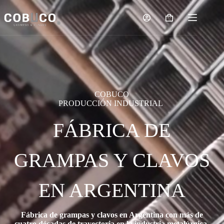
COBUCO
PRODUCCIÓN INDUSTRIAL
FÁBRICA DE
GRAMPAS Y CLAVOS
EN ARGENTINA
Fábrica de grampas y clavos en Argentina con más de
cuatro décadas de trayectoria en la industria metalúrgica.