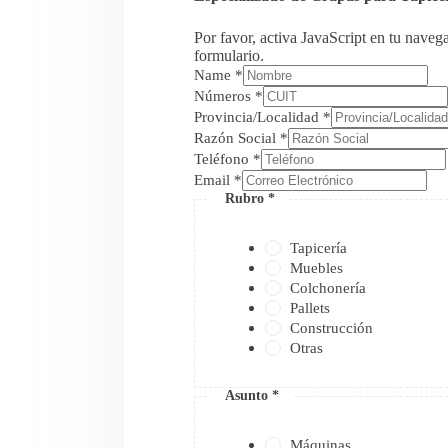
Por favor, activa JavaScript en tu naveg
formulario.
Name
*
Números
*
Provincia/Localidad
*
Razón Social
*
Teléfono
*
Email
*
Rubro
*
Tapicería
Muebles
Colchonería
Pallets
Construcción
Otras
Asunto
*
Máquinas