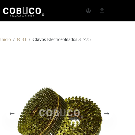
Inicio
/
Ø 31
/
Clavos Electrosoldados 31×75